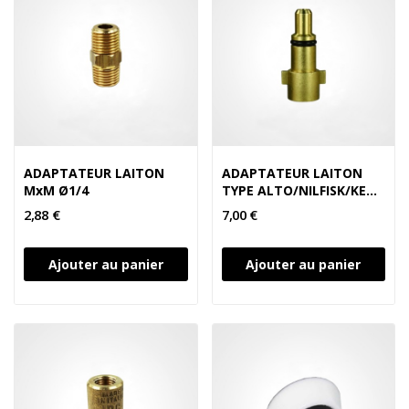
ADAPTATEUR LAITON
ADAPTATEUR LAITON
MxM Ø1/4
TYPE ALTO/NILFISK/KEW
Ø1/4F
2,88 €
7,00 €
Ajouter au panier
Ajouter au panier