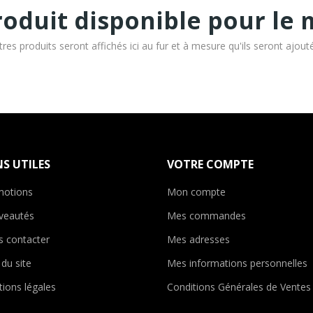
oduit disponible pour le
tres produits seront affichés ici au fur et à mesure qu'ils seront ajout
NS UTILES
VOTRE COMPTE
motions
Mon compte
veautés
Mes commandes
 contacter
Mes adresses
 du site
Mes informations personnelles
ions légales
Conditions Générales de Ventes