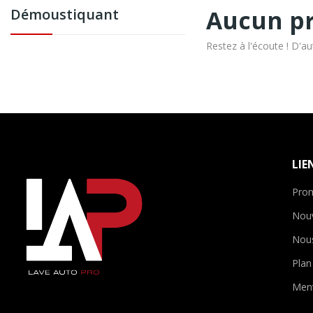
Aucun pr
Démoustiquant
Restez à l'écoute ! D'au
LIE
Pro
Nou
Nous
Plan
Ment