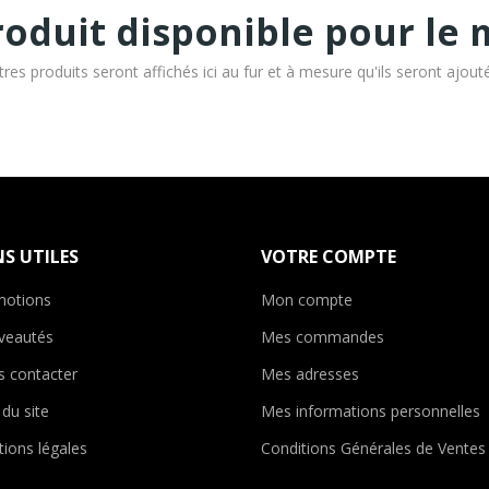
oduit disponible pour le
tres produits seront affichés ici au fur et à mesure qu'ils seront ajout
NS UTILES
VOTRE COMPTE
motions
Mon compte
veautés
Mes commandes
 contacter
Mes adresses
 du site
Mes informations personnelles
ions légales
Conditions Générales de Ventes