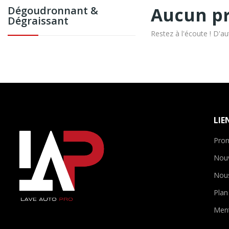
Aucun pr
Dégoudronnant &
Dégraissant
Restez à l'écoute ! D'au
LIE
Pro
Nou
Nous
Plan
Ment