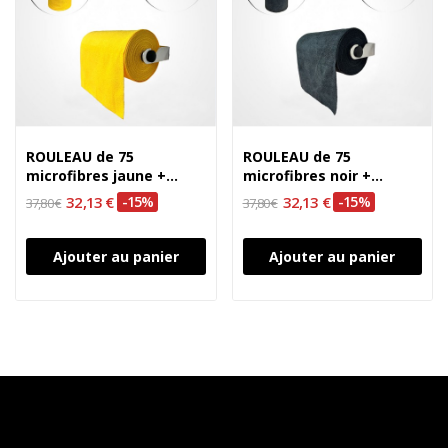
ROULEAU de 75
ROULEAU de 75
microfibres jaune +
microfibres noir +
SUPPORT en Inox
SUPPORT en Inox
32,13 €
-15%
32,13 €
-15%
37,80 €
37,80 €
Ajouter au panier
Ajouter au panier