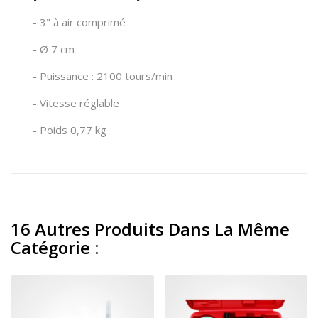
- 3" à air comprimé
- Ø 7 cm
- Puissance : 2100 tours/min
- Vitesse réglable
- Poids 0,77 kg
16 Autres Produits Dans La Même
Catégorie :