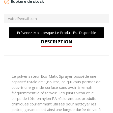

Rupture de stock
Prévenez-Moi Lorsque Le Produit Est Disponible
DESCRIPTION
Le pulvérisateur Eco-Matic Sprayer possède une
capacité totale de 1,86 litre, ce qui vous permet de
couvrir une grande surface sans avoir à remplir
fréquemment le réservoir. Les joints viton et le
corps de tête en nylon PA résistent aux produits
chimiques couramment utilisés pour nettoyer les
jantes, garantissant ainsi une longue durée de vie à