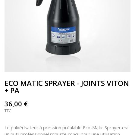
ECO MATIC SPRAYER - JOINTS VITON
+ PA
36,00 €
TTC
Le pulvérisateur à pression préalable Eco-Matic Sprayer est
un outil professionnel robuste conçu pour une utilisation